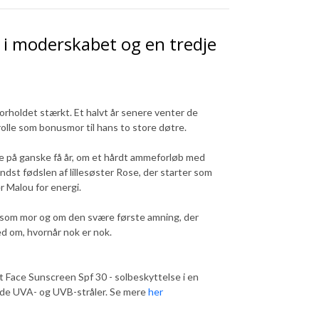
v i moderskabet og en tredje
forholdet stærkt. Et halvt år senere venter de
olle som bonusmor til hans to store døtre.
 tre på ganske få år, om et hårdt ammeforløb med
dst fødslen af lillesøster Rose, der starter som
 Malou for energi.
t som mor og om den svære første amning, der
d om, hvornår nok er nok.
Face Sunscreen Spf 30 - solbeskyttelse i en
både UVA- og UVB-stråler. Se mere
her