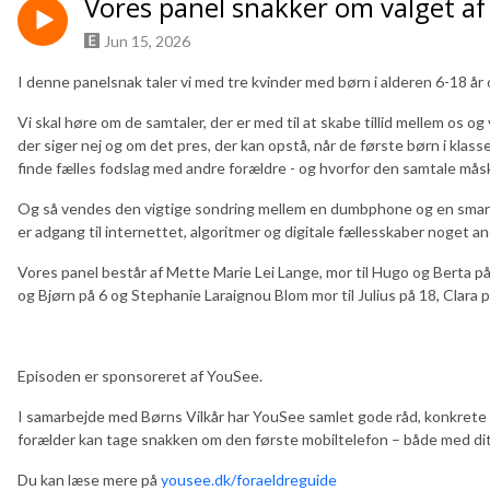
Vores panel snakker om valget af
Jun 15, 2026
I denne panelsnak taler vi med tre kvinder med børn i alderen 6-18 år 
Vi skal høre om de samtaler, der er med til at skabe tillid mellem os og
der siger nej og om det pres, der kan opstå, når de første børn i klass
finde fælles fodslag med andre forældre - og hvorfor den samtale måsk
Og så vendes den vigtige sondring mellem en dumbphone og en smartp
er adgang til internettet, algoritmer og digitale fællesskaber noget an
Vores panel består af Mette Marie Lei Lange, mor til Hugo og Berta på 
og Bjørn på 6 og Stephanie Laraignou Blom mor til Julius på 18, Clara på
Episoden er sponsoreret af YouSee.
I samarbejde med Børns Vilkår har YouSee samlet gode råd, konkrete v
forælder kan tage snakken om den første mobiltelefon – både med dit
Du kan læse mere på
yousee.dk/foraeldreguide