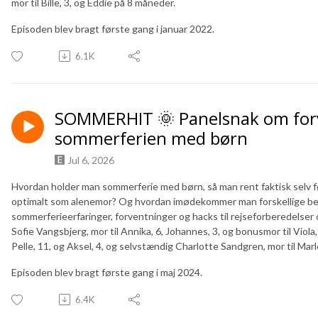
mor til Bille, 3, og Eddie på 8 måneder.
Episoden blev bragt første gang i januar 2022.
6.1K
SOMMERHIT 🌞 Panelsnak om forv
sommerferien med børn
Jul 6, 2026
Hvordan holder man sommerferie med børn, så man rent faktisk selv fø
optimalt som alenemor? Og hvordan imødekommer man forskellige beho
sommerferieerfaringer, forventninger og hacks til rejseforberedelser
Sofie Vangsbjerg, mor til Annika, 6, Johannes, 3, og bonusmor til Viola,
Pelle, 11, og Aksel, 4, og selvstændig Charlotte Sandgren, mor til Marle
Episoden blev bragt første gang i maj 2024.
6.4K