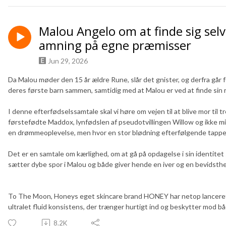
Malou Angelo om at finde sig sel
amning på egne præmisser
Jun 29, 2026
Da Malou møder den 15 år ældre Rune, slår det gnister, og derfra går 
deres første barn sammen, samtidig med at Malou er ved at finde sin r
I denne efterfødselssamtale skal vi høre om vejen til at blive mor til
førstefødte Maddox, lynfødslen af pseudotvillingen Willow og ikke min
en drømmeoplevelse, men hvor en stor blødning efterfølgende tapper
Det er en samtale om kærlighed, om at gå på opdagelse i sin identite
sætter dybe spor i Malou og både giver hende en iver og en bevidsthe
To The Moon, Honeys eget skincare brand HONEY har netop lanceret 
ultralet fluid konsistens, der trænger hurtigt ind og beskytter mod 
8.2K