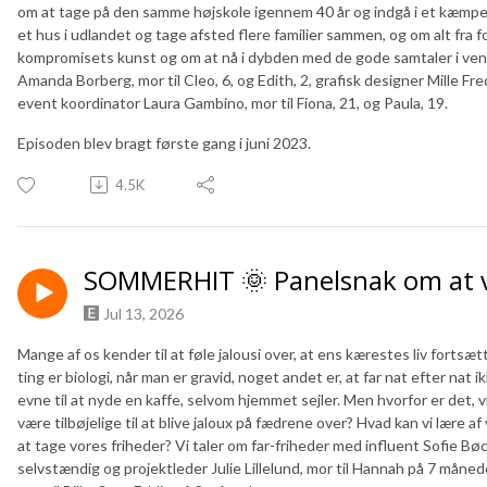
om at tage på den samme højskole igennem 40 år og indgå i et kæmpe f
et hus i udlandet og tage afsted flere familier sammen, og om alt fra 
kompromisets kunst og om at nå i dybden med de gode samtaler i ven
Amanda Borberg, mor til Cleo, 6, og Edith, 2, grafisk designer Mille Fred
event koordinator Laura Gambino, mor til Fiona, 21, og Paula, 19.
Episoden blev bragt første gang i juni 2023.
4.5K
SOMMERHIT 🌞 Panelsnak om at væ
Jul 13, 2026
Mange af os kender til at føle jalousi over, at ens kærestes liv fortsæ
ting er biologi, når man er gravid, noget andet er, at far nat efter nat 
evne til at nyde en kaffe, selvom hjemmet sejler. Men hvorfor er det, vi
være tilbøjelige til at blive jaloux på fædrene over? Hvad kan vi lære a
at tage vores friheder? Vi taler om far-friheder med influent Sofie Bøch
selvstændig og projektleder Julie Lillelund, mor til Hannah på 7 måned