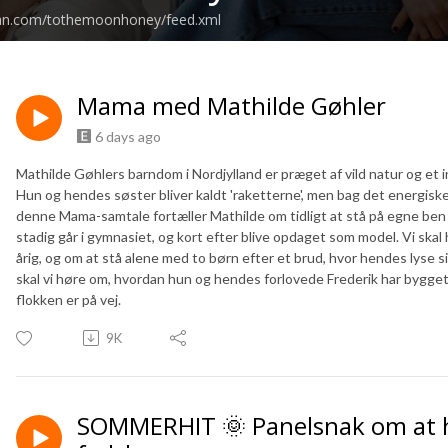
ean.com/tothemoonhoney/feed.xml
Mama med Mathilde Gøhler
6 days ago
Mathilde Gøhlers barndom i Nordjylland er præget af vild natur og et in
Hun og hendes søster bliver kaldt 'raketterne', men bag det energiske
denne Mama-samtale fortæller Mathilde om tidligt at stå på egne ben
stadig går i gymnasiet, og kort efter blive opdaget som model. Vi ska
årig, og om at stå alene med to børn efter et brud, hvor hendes lyse 
skal vi høre om, hvordan hun og hendes forlovede Frederik har bygget
flokken er på vej.
9K
SOMMERHIT 🌞 Panelsnak om at h