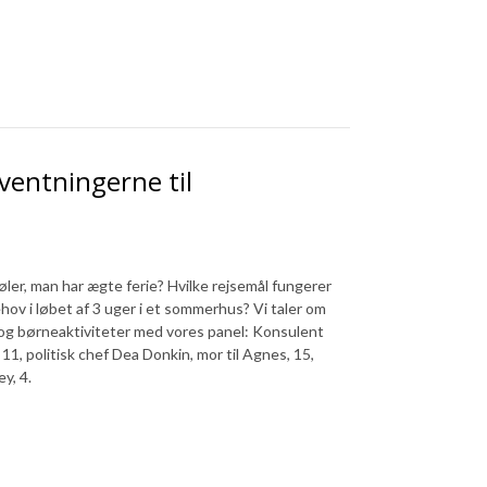
entningerne til
ler, man har ægte ferie? Hvilke rejsemål fungerer
v i løbet af 3 uger i et sommerhus? Vi taler om
 og børneaktiviteter med vores panel: Konsulent
 11, politisk chef Dea Donkin, mor til Agnes, 15,
y, 4.