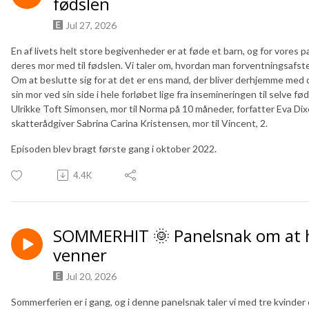
fødslen
Jul 27, 2026
En af livets helt store begivenheder er at føde et barn, og for vores 
deres mor med til fødslen. Vi taler om, hvordan man forventningsafst
Om at beslutte sig for at det er ens mand, der bliver derhjemme med
sin mor ved sin side i hele forløbet lige fra insemineringen til selve 
Ulrikke Toft Simonsen, mor til Norma på 10 måneder, forfatter Eva Dix
skatterådgiver Sabrina Carina Kristensen, mor til Vincent, 2.
Episoden blev bragt første gang i oktober 2022.
4.4K
SOMMERHIT 🌞 Panelsnak om at 
venner
Jul 20, 2026
Sommerferien er i gang, og i denne panelsnak taler vi med tre kvinder 