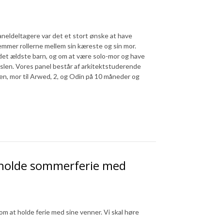
paneldeltagere var det et stort ønske at have
emmer rollerne mellem sin kæreste og sin mor.
 det ældste barn, og om at være solo-mor og have
fødslen. Vores panel består af arkitektstuderende
en, mor til Arwed, 2, og Odin på 10 måneder og
holde sommerferie med
om at holde ferie med sine venner. Vi skal høre