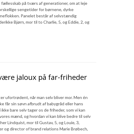
ællesskab på tværs af generationer, om at leje
forskellige sengetider for børnene, dyrke
neflokken. Panelet består af selvstændig
erikke Bjørn, mor til to Charlie, 5, og Eddie, 2, og
re jaloux på far-friheder
tter ufortrødent, når man selv bliver mor. Men én
ikke får sin søvn afbrudt af babygråd eller hans
 ikke bare selv tager os de friheder, som vi kan
f vores mænd, og hvordan vi kan blive bedre til selv
er Lindquist, mor til Gustav, 5, og Louie, 3,
er og director of brand relations Marie Brøbech,