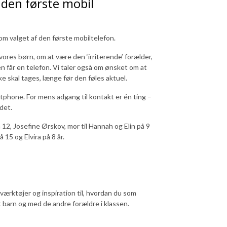
 den første mobil
om valget af den første mobiltelefon.
 vores børn, om at være den ‘irriterende’ forælder,
en får en telefon. Vi taler også om ønsket om at
e skal tages, længe før den føles aktuel.
hone. For mens adgang til kontakt er én ting –
det.
12, Josefine Ørskov, mor til Hannah og Elin på 9
 15 og Elvira på 8 år.
ærktøjer og inspiration til, hvordan du som
 barn og med de andre forældre i klassen.