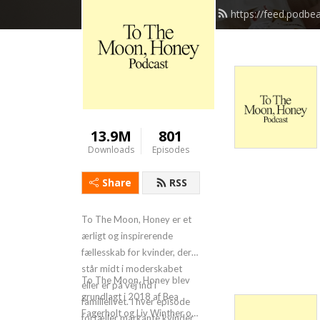
https://feed.podb
13.9M
801
Downloads
Episodes
Share
RSS
To The Moon, Honey er et
ærligt og inspirerende
fællesskab for kvinder, der
står midt i moderskabet
To The Moon, Honey blev
eller er på vej ind i
grundlagt i 2018 af Bea
familielivet. I hver episode
Fagerholt og Liv Winther og
fortæller markante kvinder