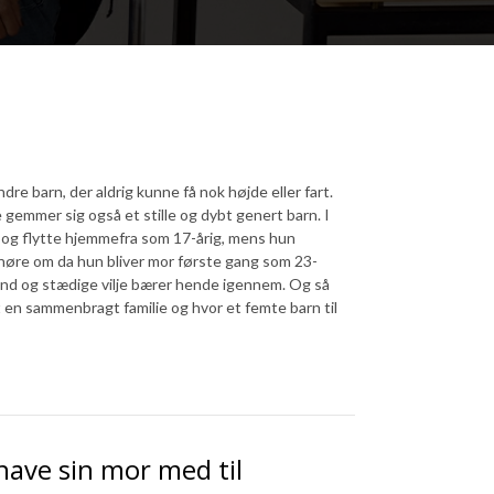
dre barn, der aldrig kunne få nok højde eller fart.
 gemmer sig også et stille og dybt genert barn. I
 og flytte hjemmefra som 17-årig, mens hun
l høre om da hun bliver mor første gang som 23-
sind og stædige vilje bærer hende igennem. Og så
 en sammenbragt familie og hvor et femte barn til
ave sin mor med til