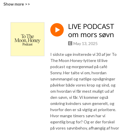
Fagerholt & Liv Winther. www.tothemoonhoney.com
Show more >>
LIVE PODCAST
om mors søvn
May 13, 2025
I sidste uge inviterede vi 30 af jer To
The Moon Honey-lyttere til live
podcast og morgenmad på café
Sonny. Her talte vi om, hvordan
søvnmangel og natlige opvågninger
påvirker både vores krop og sind, og
om hvordan vi får mest muligt ud af
den søvn, vi får. Vi kommer også
omkring kvinders søvn generelt, og
hvorfor den er så vigtig at prioritere.
Hvor mange timers søvn har vi
egentlig brug for? Og er der forskel
på vores søvnbehov, afhængig af hvor