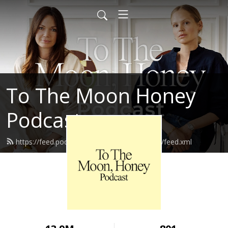
To The Moon Honey
Podcast
https://feed.podbean.com/tothemoonhoney/feed.xml