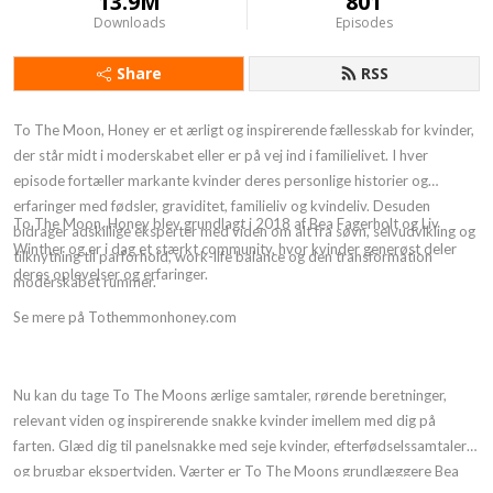
13.9M
801
Downloads
Episodes
Share
RSS
To The Moon, Honey er et ærligt og inspirerende fællesskab for kvinder,
der står midt i moderskabet eller er på vej ind i familielivet. I hver
episode fortæller markante kvinder deres personlige historier og
erfaringer med fødsler, graviditet, familieliv og kvindeliv. Desuden
To The Moon, Honey blev grundlagt i 2018 af Bea Fagerholt og Liv
bidrager adskillige eksperter med viden om alt fra søvn, selvudvikling og
Winther og er i dag et stærkt community, hvor kvinder generøst deler
tilknytning til parforhold, work-life balance og den transformation
deres oplevelser og erfaringer.
moderskabet rummer.
Se mere på Tothemmonhoney.com
Nu kan du tage To The Moons ærlige samtaler, rørende beretninger,
relevant viden og inspirerende snakke kvinder imellem med dig på
farten. Glæd dig til panelsnakke med seje kvinder, efterfødselssamtaler
og brugbar ekspertviden. Værter er To The Moons grundlæggere Bea