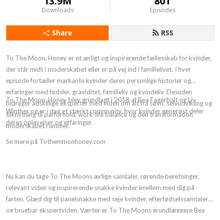
13.9M
801
Downloads
Episodes
Share
RSS
To The Moon, Honey er et ærligt og inspirerende fællesskab for kvinder,
der står midt i moderskabet eller er på vej ind i familielivet. I hver
episode fortæller markante kvinder deres personlige historier og
erfaringer med fødsler, graviditet, familieliv og kvindeliv. Desuden
To The Moon, Honey blev grundlagt i 2018 af Bea Fagerholt og Liv
bidrager adskillige eksperter med viden om alt fra søvn, selvudvikling og
Winther og er i dag et stærkt community, hvor kvinder generøst deler
tilknytning til parforhold, work-life balance og den transformation
deres oplevelser og erfaringer.
moderskabet rummer.
Se mere på Tothemmonhoney.com
Nu kan du tage To The Moons ærlige samtaler, rørende beretninger,
relevant viden og inspirerende snakke kvinder imellem med dig på
farten. Glæd dig til panelsnakke med seje kvinder, efterfødselssamtaler
og brugbar ekspertviden. Værter er To The Moons grundlæggere Bea