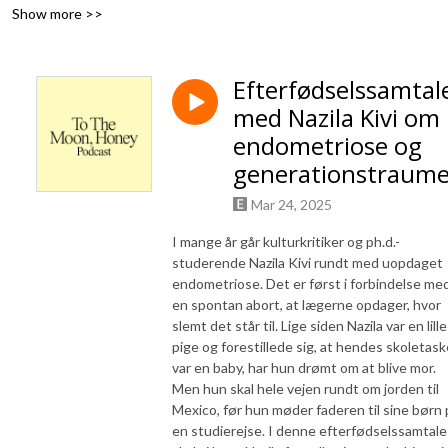
Fagerholt & Liv Winther. www.tothemoonhoney.com
Show more >>
Efterfødselssamtal
med Nazila Kivi om
endometriose og
generationstraume
Mar 24, 2025
I mange år går kulturkritiker og ph.d.-
studerende Nazila Kivi rundt med uopdaget
endometriose. Det er først i forbindelse me
en spontan abort, at lægerne opdager, hvor
slemt det står til. Lige siden Nazila var en lille
pige og forestillede sig, at hendes skoletask
var en baby, har hun drømt om at blive mor.
Men hun skal hele vejen rundt om jorden til
Mexico, før hun møder faderen til sine børn 
en studierejse. I denne efterfødselssamtale