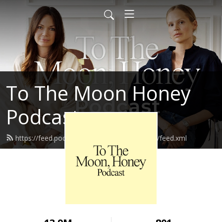
To The Moon Honey
Podcast
https://feed.podbean.com/tothemoonhoney/feed.xml